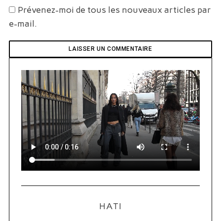
e
Prévenez-moi de tous les nouveaux articles par
a
e-mail.
r
c
h
f
o
r
:
HATI