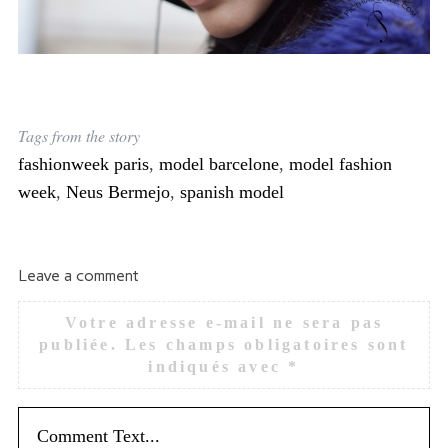
Tags from the story
fashionweek paris
,
model barcelone
,
model fashion
week
,
Neus Bermejo
,
spanish model
Leave a comment
Votre adresse e-mail ne sera pas
publiée.
Les champs obligatoires sont
indiqués avec
*