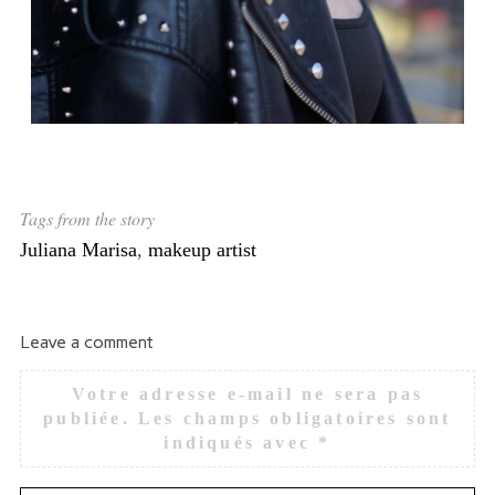
Tags from the story
Juliana Marisa
,
makeup artist
Leave a comment
Votre adresse e-mail ne sera pas
publiée.
Les champs obligatoires sont
indiqués avec
*