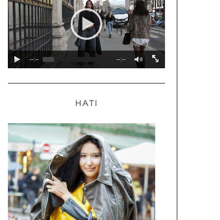
--:--
--:--
HATI