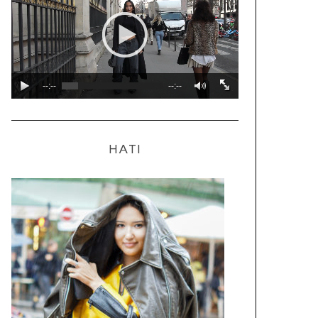
--:--
--:--
HATI