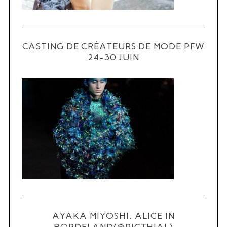
CASTING DE CRÉATEURS DE MODE PFW
24-30 JUIN
S
e
a
r
c
h
f
o
r
:
AYAKA MIYOSHI. ALICE IN
BORDELAND(@PICTHIAL)