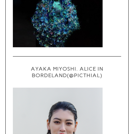
S
e
a
r
c
h
f
o
AYAKA MIYOSHI. ALICE IN
r
BORDELAND(@PICTHIAL)
: