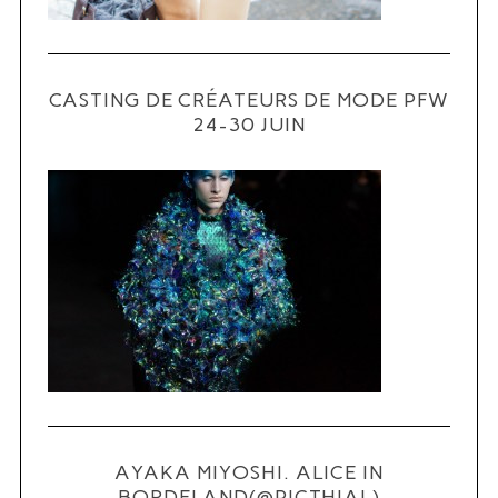
CASTING DE CRÉATEURS DE MODE PFW
24-30 JUIN
S
e
a
r
c
h
f
o
r
:
AYAKA MIYOSHI. ALICE IN
BORDELAND(@PICTHIAL)