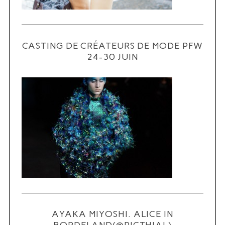
CASTING DE CRÉATEURS DE MODE PFW
24-30 JUIN
S
e
a
r
c
h
f
o
r
:
AYAKA MIYOSHI. ALICE IN
BORDELAND(@PICTHIAL)