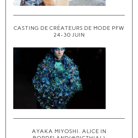
CASTING DE CRÉATEURS DE MODE PFW
24-30 JUIN
S
e
a
r
c
h
f
o
r
:
AYAKA MIYOSHI. ALICE IN
BORDELAND(@PICTHIAL)