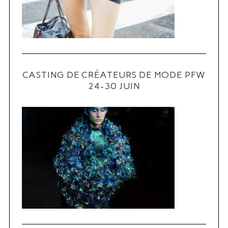
CASTING DE CRÉATEURS DE MODE PFW
S
24-30 JUIN
e
a
r
c
h
f
o
r
: