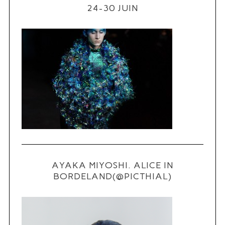
24-30 JUIN
S
e
a
r
c
h
f
o
r
:
AYAKA MIYOSHI. ALICE IN
BORDELAND(@PICTHIAL)