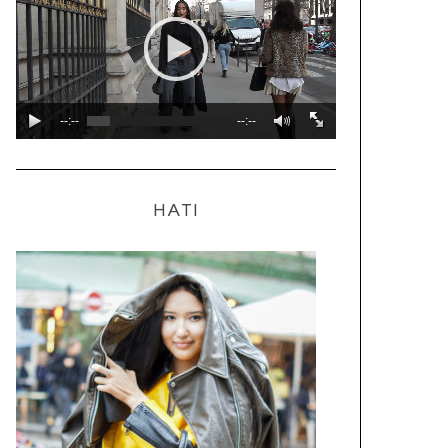
--:--
--:--
HATI