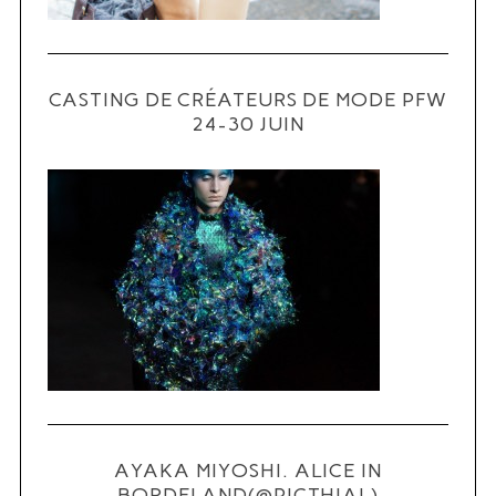
CASTING DE CRÉATEURS DE MODE PFW
24-30 JUIN
S
e
a
r
c
h
f
o
r
:
AYAKA MIYOSHI. ALICE IN
BORDELAND(@PICTHIAL)