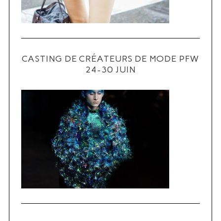
CASTING DE CRÉATEURS DE MODE PFW
24-30 JUIN
S
e
a
r
c
h
f
o
r
: