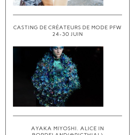
CASTING DE CRÉATEURS DE MODE PFW
24-30 JUIN
S
e
a
r
c
h
f
o
r
:
AYAKA MIYOSHI. ALICE IN
BORDELAND(@PICTHIAL)