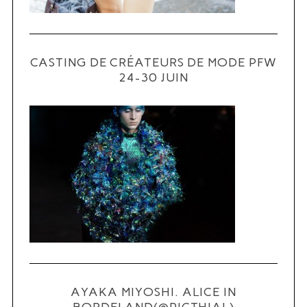
CASTING DE CRÉATEURS DE MODE PFW
24-30 JUIN
S
e
a
r
c
h
f
o
r
:
AYAKA MIYOSHI. ALICE IN
BORDELAND(@PICTHIAL)