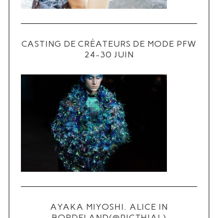
CASTING DE CRÉATEURS DE MODE PFW
24-30 JUIN
S
e
a
r
c
h
f
o
r
:
AYAKA MIYOSHI. ALICE IN
BORDELAND(@PICTHIAL)