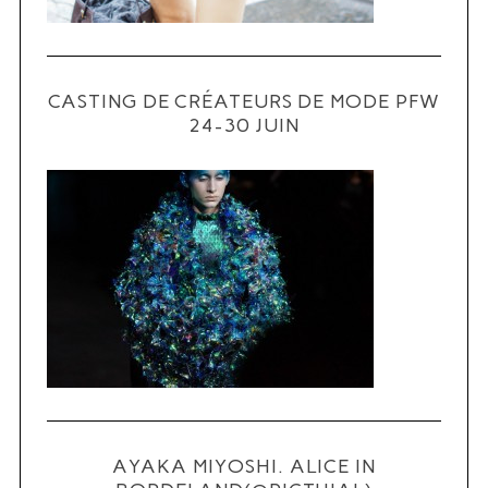
CASTING DE CRÉATEURS DE MODE PFW
24-30 JUIN
S
e
a
r
c
h
f
o
r
:
AYAKA MIYOSHI. ALICE IN