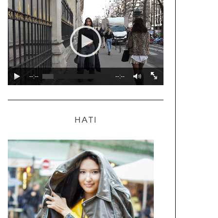
--:--
--:--
HATI