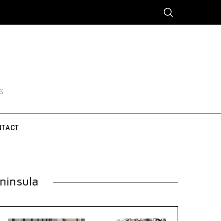
S
NTACT
éninsula