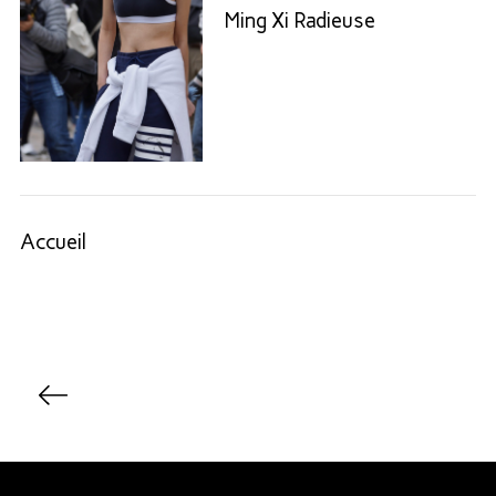
Ming Xi Radieuse
Accueil
P
a
g
i